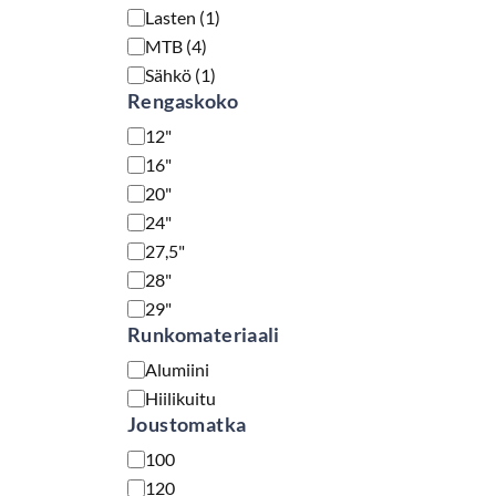
Lasten
(
1
)
MTB
(
4
)
Sähkö
(
1
)
Rengaskoko
Rengaskoko
12"
16"
20"
24"
27,5"
28"
29"
Runkomateriaali
Runkomateriaali
Alumiini
Hiilikuitu
Joustomatka
Joustomatka
100
120