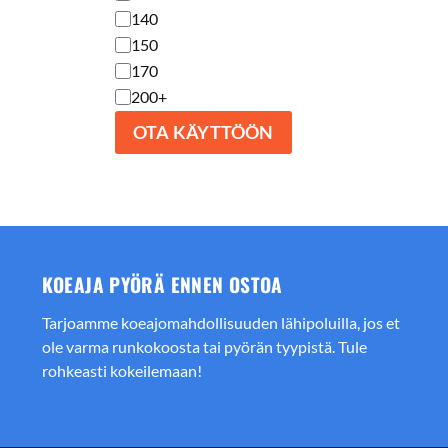
140
150
170
200+
OTA KÄYTTÖÖN
KOEAJA PYÖRÄ ENNEN OSTOA
Tarjoamme koeajomahdollisuuden lähipoluilla, jos et
ole varma runkokoosta tai pyörän tyypistä. Tule
rohkeasti kokeilemaan!