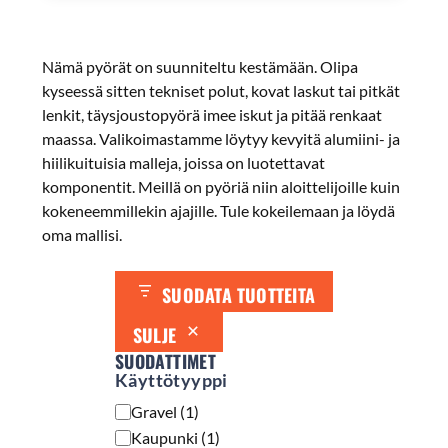
Nämä pyörät on suunniteltu kestämään. Olipa
kyseessä sitten tekniset polut, kovat laskut tai pitkät
lenkit, täysjoustopyörä imee iskut ja pitää renkaat
maassa. Valikoimastamme löytyy kevyitä alumiini- ja
hiilikuituisia malleja, joissa on luotettavat
komponentit. Meillä on pyöriä niin aloittelijoille kuin
kokeneemmillekin ajajille. Tule kokeilemaan ja löydä
oma mallisi.
SUODATA TUOTTEITA
SULJE
SUODATTIMET
Käyttötyyppi
Käyttötyyppi
Gravel
(
1
)
Kaupunki
(
1
)